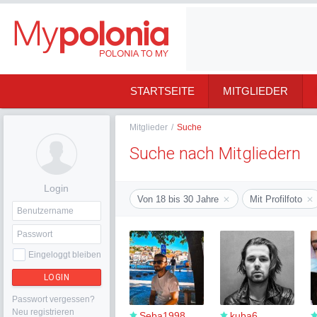
STARTSEITE
MITGLIEDER
Mitglieder
/
Suche
Suche nach Mitgliedern
Login
Von 18 bis 30 Jahre
Mit Profilfoto
Eingeloggt bleiben
LOGIN
Passwort vergessen?
Neu registrieren
Seba1998
kuba6