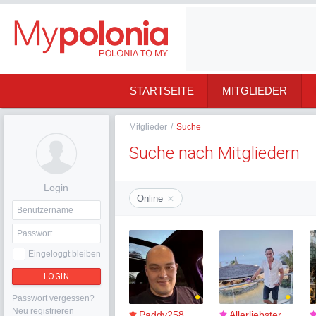
STARTSEITE
MITGLIEDER
Mitglieder
/
Suche
Suche nach Mitgliedern
Login
Online
Eingeloggt bleiben
LOGIN
Passwort vergessen?
Neu registrieren
Paddy258
Allerliebster