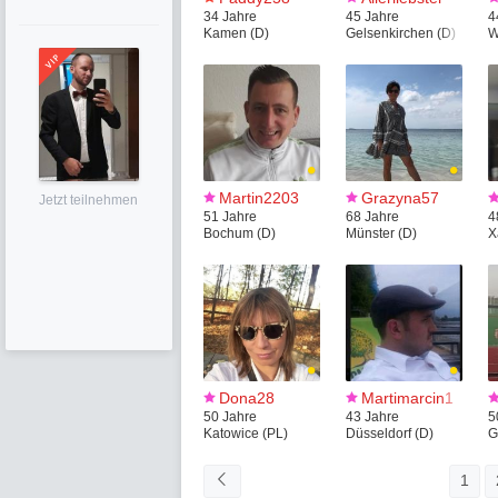
34 Jahre
45 Jahre
4
Kamen (D)
Gelsenkirchen (D)
W
Martin2203
Grazyna57
Jetzt teilnehmen
51 Jahre
68 Jahre
4
Bochum (D)
Münster (D)
X
Dona28
Martimarcin1
50 Jahre
43 Jahre
5
Katowice (PL)
Düsseldorf (D)
G
1