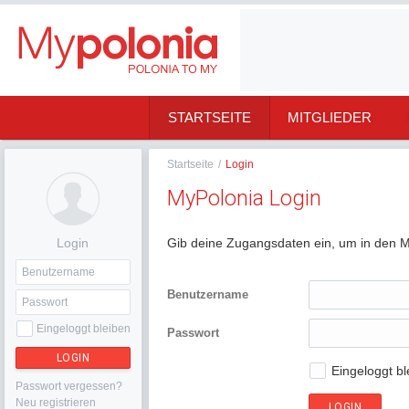
STARTSEITE
MITGLIEDER
Startseite
/
Login
MyPolonia Login
Login
Gib deine Zugangsdaten ein, um in den M
Benutzername
Eingeloggt bleiben
Passwort
LOGIN
Eingeloggt bl
Passwort vergessen?
Neu registrieren
LOGIN